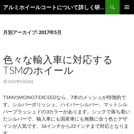
検
アルミホイールコートについて詳しく研究します。
索
コ
メインメ
ン
ニュー
テ
ン
月別アーカイブ: 2017年5月
ツ
へ
移
色々な輸入車に対応する
動
TSMのホイール
2017年5月26日
TSMのMONO7 EXCEEDなら、7本のメッシュが特徴的で
す。シルバーポリッシュ、ハイパーシルバー、マットシル
バーブラッシュドの3カラーがあります。シックで落ち着い
たシルバーで、輸入車にも国産車にも無難に合う色とデザ
インが人気です。16インチから22インチまで対応となりま
す。