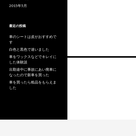
2015年5月
最近の投稿
車のシートは皮がおすすめで
す
白色と黒色で迷いました
車をワックスなどでキレイに
投
した体験談
出勤途中に事故にあい廃車に
稿
なったので新車を買った
ナ
車を買ったら粗品をもらえま
した
ビ
ゲ
ー
シ