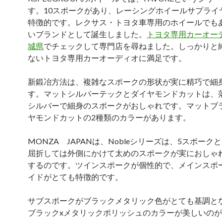
す。10スポークがあり、レーシングホイールサプライ
特徴的です。レクサス・トヨタ車専用のホイールでも
いブランドとして誕生しました。
トヨタ専用カーオー
城県
でチェックして専門店を尋ねました。しっかりと
ないトヨタ専用カーオーディオに満足です。
新鍛冶方法は、複雑なスポークの形状が実に精巧で細
す。マットシルパーテックとダイヤモンドカットは、
シルバーで細身のスポークがおしゃれです。マットブ
ヤモンドカットの2種類のカラーがあります。
MONZA JAPANは、Nobleシリーズは、5スポーク
屈折しては外側にかけて太めのスポークが実におしゃ
するのです。ツインスポークが個性的で、メインスポ
イドがとても特徴的です。
サブスポークがブラックメタリック色がとても基調と
ブラックxメタリックポリッシュのカラーが美しいの