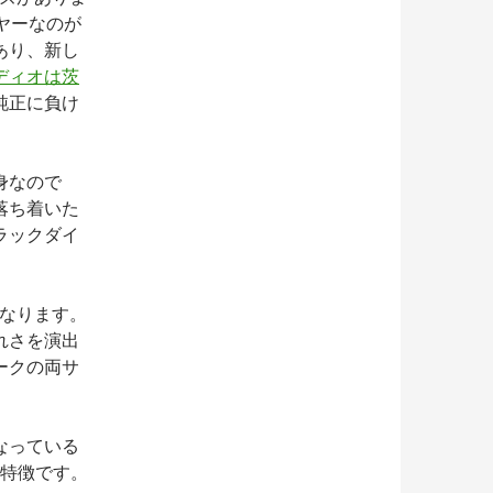
ヤーなのが
あり、新し
ディオは茨
純正に負け
身なので
落ち着いた
ラックダイ
となります。
れさを演出
ークの両サ
なっている
が特徴です。