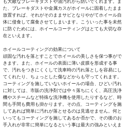
も大敵なブレーキダストや油汚れから防いでくれます。ま
た、ブレーキダストや金属カスがホイールに固着したまま
放置すれば、それがそのままサビとなりやがてホイール自
体に侵食して腐食させてしまいます。こういった事を未然
に防ぐためには、ホイールコーティングはとても大切な存
在といえます。
ホイールコーティングの効果について
頑固な汚れを落とすことでホイールの美しさを保つ事がで
きます。また、ホイールの表面に薄い皮膜を形成する事
で、汚れをつきにくくして洗車時の汚れ落としを容易にし
てくれたり、ちょっとした傷などからも守ってくれます。
コーティングを施していないホイールの場合、ひどい汚れ
に対しては、市販の洗浄剤では中々落ちにくく、高圧洗浄
機やスチームなど特殊な洗浄機を使用したりするなど、時
間も手間も費用も掛かります。その点、コーティングを施
してあれば簡単に汚れが落とせるのは見逃せません。何と
いってもコーティングを施してあるか否かで、その後のお
手入れが非常に簡単になるという事は最大の強みといえま