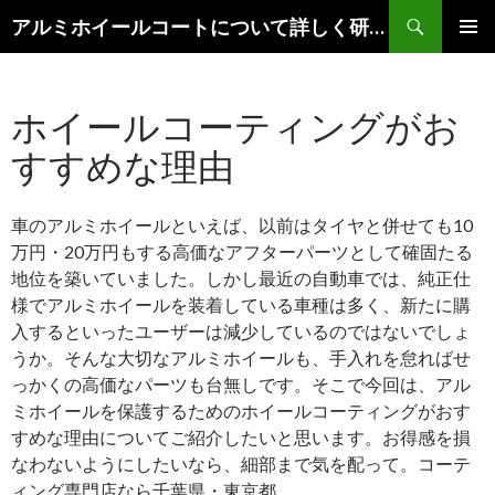
検
アルミホイールコートについて詳しく研究します。
索
コ
メインメ
ン
ニュー
テ
ホイールコーティングがお
ン
ツ
すすめな理由
へ
移
動
車のアルミホイールといえば、以前はタイヤと併せても10
万円・20万円もする高価なアフターパーツとして確固たる
地位を築いていました。しかし最近の自動車では、純正仕
様でアルミホイールを装着している車種は多く、新たに購
入するといったユーザーは減少しているのではないでしょ
うか。そんな大切なアルミホイールも、手入れを怠ればせ
っかくの高価なパーツも台無しです。そこで今回は、アル
ミホイールを保護するためのホイールコーティングがおす
すめな理由についてご紹介したいと思います。お得感を損
なわないようにしたいなら、細部まで気を配って。コーテ
ィング専門店なら千葉県・東京都。