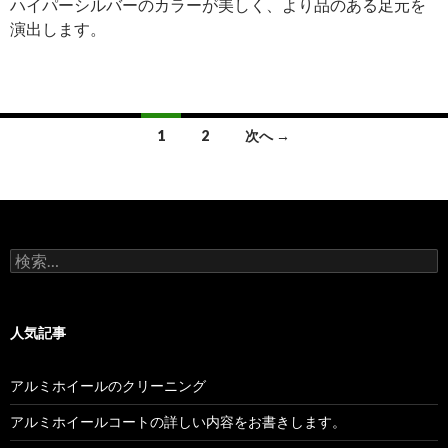
ハイパーシルバーのカラーが美しく、より品のある足元を
演出します。
投
1
2
次へ →
稿
ナ
ビ
検
ゲ
索:
ー
人気記事
シ
ョ
アルミホイールのクリーニング
ン
アルミホイールコートの詳しい内容をお書きします。