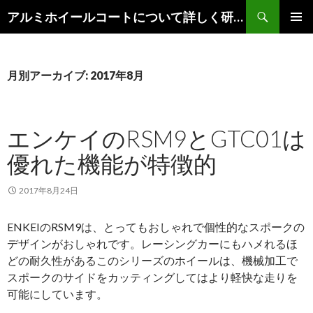
検
アルミホイールコートについて詳しく研究します。
索
コ
メインメ
ン
ニュー
テ
ン
月別アーカイブ: 2017年8月
ツ
へ
移
エンケイのRSM9とGTC01は
動
優れた機能が特徴的
2017年8月24日
ENKEIのRSM9は、とってもおしゃれで個性的なスポークの
デザインがおしゃれです。レーシングカーにもハメれるほ
どの耐久性があるこのシリーズのホイールは、機械加工で
スポークのサイドをカッティングしてはより軽快な走りを
可能にしています。