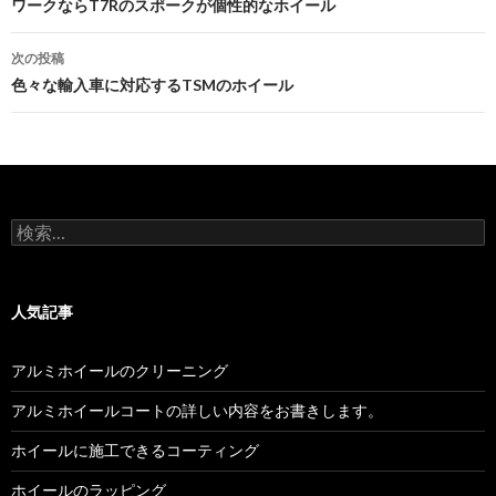
稿
ワークならT7Rのスポークが個性的なホイール
ナ
次の投稿
ビ
色々な輸入車に対応するTSMのホイール
ゲ
ー
シ
検
ョ
索:
ン
人気記事
アルミホイールのクリーニング
アルミホイールコートの詳しい内容をお書きします。
ホイールに施工できるコーティング
ホイールのラッピング