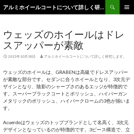
検
アルミホイールコートについて詳しく研究します。
索
コ
メインメ
ン
ニュー
テ
ウェッズのホイールはドレ
ン
ツ
スアッパーが素敵
へ
移
動
2015年10月18日
アルミホイールコートについて詳しく研究します。
ウェッズのホイールは、GRABENは高級でドレスアッパー
が素敵な部分です。セダンに合うホイールとなり、3次元デ
ザインとなり、陰影のシャープさのあるエッジが特徴的で
す。スーパーブラックコートとポリッシュ、ハイパーガン
メタリックのポリッシュ、ハイパークロームの3色が揃いま
す。
Acuerdoはウェッズのトップブランドとして名高く、3次元
デザインとなっているのが特徴的です。3ピース構造で、立