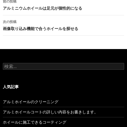
前の投稿
稿
アルミニウムホイールは足元が個性的になる
ナ
次の投稿
ビ
画像取り込み機能で合うホイールを探せる
ゲ
ー
シ
検
ョ
索:
ン
人気記事
アルミホイールのクリーニング
アルミホイールコートの詳しい内容をお書きします。
ホイールに施工できるコーティング