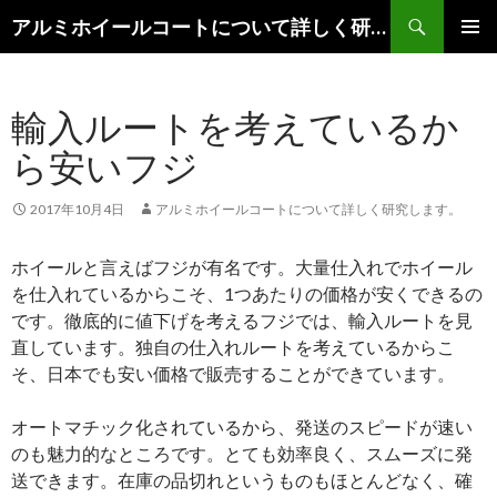
検
アルミホイールコートについて詳しく研究します。
索
コ
メインメ
ン
ニュー
テ
輸入ルートを考えているか
ン
ツ
ら安いフジ
へ
移
動
2017年10月4日
アルミホイールコートについて詳しく研究します。
ホイールと言えばフジが有名です。大量仕入れでホイール
を仕入れているからこそ、1つあたりの価格が安くできるの
です。徹底的に値下げを考えるフジでは、輸入ルートを見
直しています。独自の仕入れルートを考えているからこ
そ、日本でも安い価格で販売することができています。
オートマチック化されているから、発送のスピードが速い
のも魅力的なところです。とても効率良く、スムーズに発
送できます。在庫の品切れというものもほとんどなく、確