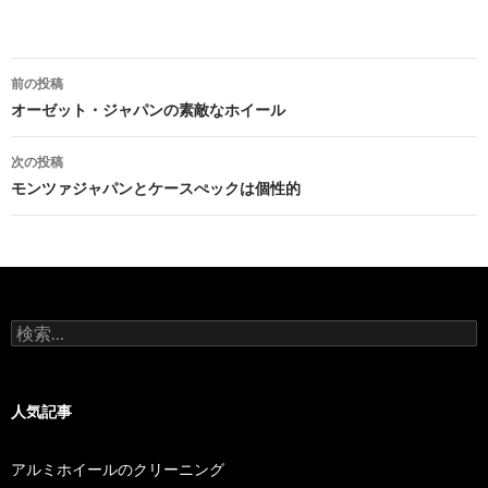
投
前の投稿
稿
オーゼット・ジャパンの素敵なホイール
ナ
次の投稿
ビ
モンツァジャパンとケースぺックは個性的
ゲ
ー
シ
検
ョ
索:
ン
人気記事
アルミホイールのクリーニング