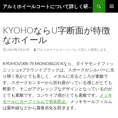
検
アルミホイールコートについて詳しく研究します。
索
コ
メインメ
ン
ニュー
テ
KYOHOならU字断面が特徴
ン
ツ
なホイール
へ
移
動
2017年7月17日
アルミホイールコートについて詳しく研究します。
KYOHOのXR-75 MONOBLOCKなら、ダイヤモンドフィッ
ニッシュxブラウンドブラックは、スポークがシルバーに光
り輝く色がとても美しく、メタルに光るところが素敵で
す。スポークセンターから折れ曲がっている感じがとても
斬新で、そこがアグレッシブなデザインとなっているのが
とても素敵です。コンケイブ感がとても素敵です。
メッキ
モールにカーフィルムで劣化防止
。メッキモールフィルム
は紫外線などから腐食劣化を防ぎます。