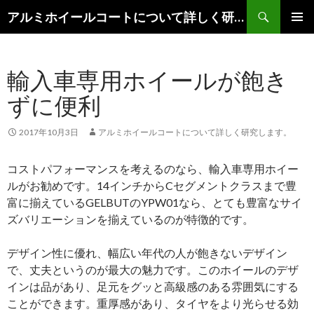
検
アルミホイールコートについて詳しく研究します。
索
コ
メインメ
ン
ニュー
テ
輸入車専用ホイールが飽き
ン
ツ
ずに便利
へ
移
動
2017年10月3日
アルミホイールコートについて詳しく研究します。
コストパフォーマンスを考えるのなら、輸入車専用ホイー
ルがお勧めです。14インチからCセグメントクラスまで豊
富に揃えているGELBUTのYPW01なら、とても豊富なサイ
ズバリエーションを揃えているのが特徴的です。
デザイン性に優れ、幅広い年代の人が飽きないデザイン
で、丈夫というのが最大の魅力です。このホイールのデザ
インは品があり、足元をグッと高級感のある雰囲気にする
ことができます。重厚感があり、タイヤをより光らせる効