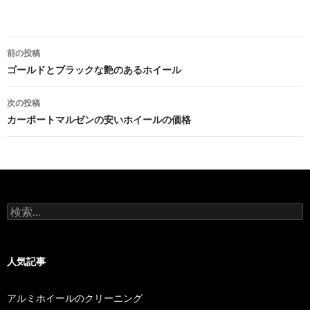
投
前の投稿
稿
ゴールドとブラックな艶のあるホイール
ナ
次の投稿
ビ
カーポートマルゼンの安いホイールの価格
ゲ
ー
シ
検
ョ
索:
ン
人気記事
アルミホイールのクリーニング