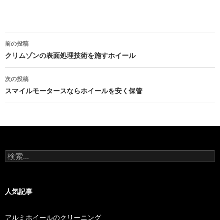
投
前の投稿
稿
クリムゾンの表面処理技術を施すホイール
ナ
次の投稿
ビ
スマイルモータースならホイールを安く保管
ゲ
ー
シ
検
ョ
索:
ン
人気記事
アルミホイールのクリーニング