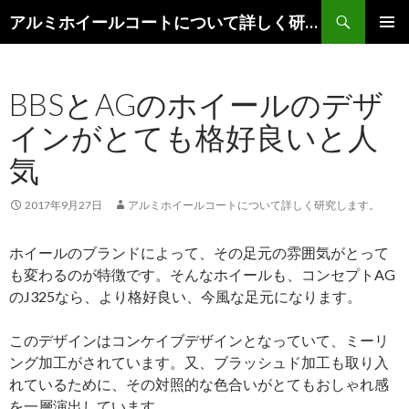
検
アルミホイールコートについて詳しく研究します。
索
コ
メインメ
ン
ニュー
テ
BBSとAGのホイールのデザ
ン
ツ
インがとても格好良いと人
へ
移
気
動
2017年9月27日
アルミホイールコートについて詳しく研究します。
ホイールのブランドによって、その足元の雰囲気がとって
も変わるのが特徴です。そんなホイールも、コンセプトAG
のJ325なら、より格好良い、今風な足元になります。
このデザインはコンケイブデザインとなっていて、ミーリ
ング加工がされています。又、ブラッシュド加工も取り入
れているために、その対照的な色合いがとてもおしゃれ感
を一層演出しています。