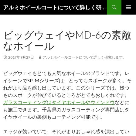
検
アルミホイールコートについて詳しく研究します。
索
コ
メインメ
ン
ニュー
テ
ビッグウェイやMD-6の素敵
ン
ツ
なホイール
へ
移
動
2017年9月27日
アルミホイールコートについて詳しく研究します。
ビッグウェイもとても人気なホイールのブランドです。レ
イシーンでSP-Mシリーズは、とってもスポークが多く、そ
れがより品を醸し出しています。このシリーズでは、幾つ
ものスポークが伸びているところがとてもおしゃれです。
ガラスコーティングはタイヤホイールやウィンドウ
などに
も施工できます。千葉県のガラスコーティング専門店はタ
イヤホイールの裏側もコーティング可能です。
エッジが効いていて、それがよりおしゃれ感を演出してい