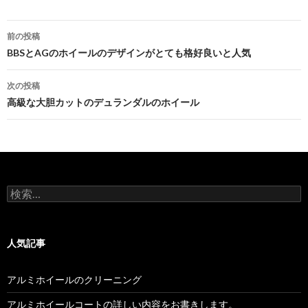
投
前の投稿
稿
BBSとAGのホイールのデザインがとても格好良いと人気
ナ
次の投稿
ビ
高級な大胆カットのデュランダルのホイール
ゲ
ー
シ
検
ョ
索:
ン
人気記事
アルミホイールのクリーニング
アルミホイールコートの詳しい内容をお書きします。