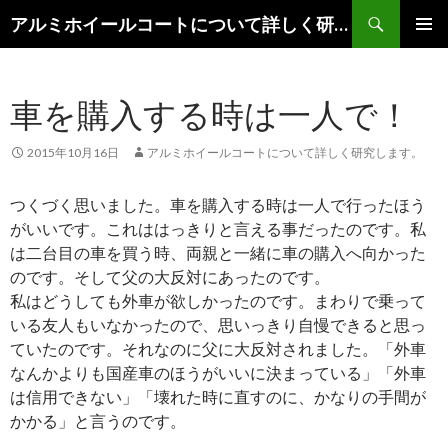
検
アルミホイールコートについて詳しく研究します。
索
コ
メインメ
ン
ニュー
テ
車を購入する時は一人で！
ン
ツ
へ
2015年10月16日
アルミホイールコートについて詳しく研究します。
移
動
つくづく思いました。車を購入する時は一人で行ったほう
がいいです。これははっきりと言える事だったのです。私
は二台目の車を買う時、両親と一緒に車の購入へ向かった
のです。そして父の大反対にあったのです。
私はどうしても外車が欲しかったのです。まわりで乗って
いる友人もいなかったので、思いっきり自慢できると思っ
ていたのです。それなのに父に大反対されました。「外車
なんかよりも国産車のほうがいいに決まっている」「外車
は信用できない」「壊れた時に直すのに、かなりの手間が
かかる」と言うのです。