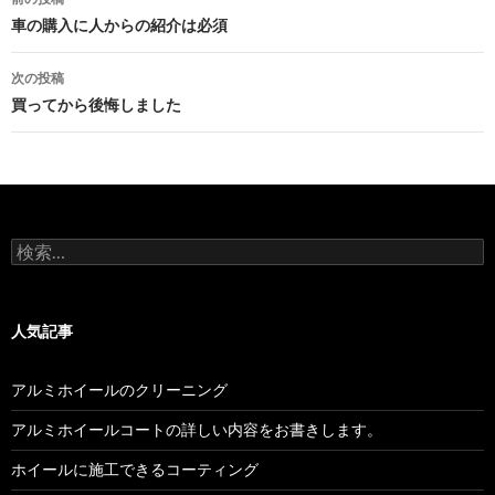
稿
車の購入に人からの紹介は必須
ナ
次の投稿
ビ
買ってから後悔しました
ゲ
ー
シ
検
ョ
索:
ン
人気記事
アルミホイールのクリーニング
アルミホイールコートの詳しい内容をお書きします。
ホイールに施工できるコーティング