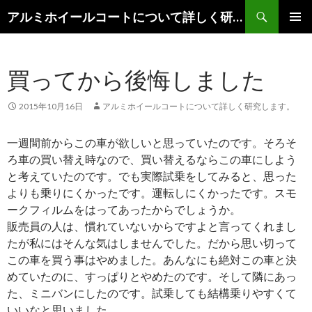
検
アルミホイールコートについて詳しく研究します。
索
コ
メインメ
ン
ニュー
テ
買ってから後悔しました
ン
ツ
へ
2015年10月16日
アルミホイールコートについて詳しく研究します。
移
動
一週間前からこの車が欲しいと思っていたのです。そろそ
ろ車の買い替え時なので、買い替えるならこの車にしよう
と考えていたのです。でも実際試乗をしてみると、思った
よりも乗りにくかったです。運転しにくかったです。スモ
ークフィルムをはってあったからでしょうか。
販売員の人は、慣れていないからですよと言ってくれまし
たが私にはそんな気はしませんでした。だから思い切って
この車を買う事はやめました。あんなにも絶対この車と決
めていたのに、すっぱりとやめたのです。そして隣にあっ
た、ミニバンにしたのです。試乗しても結構乗りやすくて
いいなと思いました。