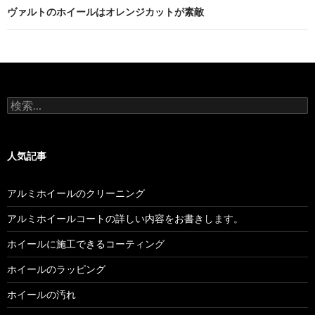
ビ
ヴァルトのホイールはオレンジカットが素敵
ゲ
ー
シ
検
ョ
索:
ン
人気記事
アルミホイールのクリーニング
アルミホイールコートの詳しい内容をお書きします。
ホイールに施工できるコーティング
ホイールのラッピング
ホイールの汚れ