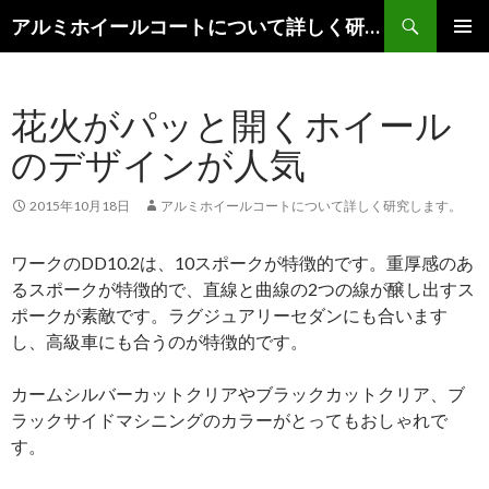
検
アルミホイールコートについて詳しく研究します。
索
コ
メインメ
ン
ニュー
テ
花火がパッと開くホイール
ン
ツ
のデザインが人気
へ
移
動
2015年10月18日
アルミホイールコートについて詳しく研究します。
ワークのDD10.2は、10スポークが特徴的です。重厚感のあ
るスポークが特徴的で、直線と曲線の2つの線が醸し出すス
ポークが素敵です。ラグジュアリーセダンにも合います
し、高級車にも合うのが特徴的です。
カームシルバーカットクリアやブラックカットクリア、ブ
ラックサイドマシニングのカラーがとってもおしゃれで
す。