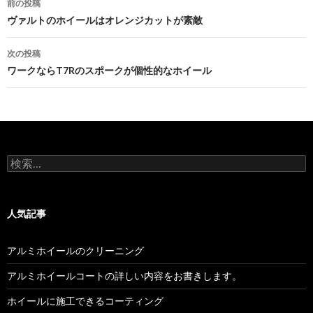
前の投稿
稿
ヴァルトのホイールはオレンジカットが素敵
ナ
次の投稿
ビ
ワークならT7Rのスポークが個性的なホイール
ゲ
ー
シ
検
ョ
索:
ン
人気記事
アルミホイールのクリーニング
アルミホイールコートの詳しい内容をお書きします。
ホイールに施工できるコーティング