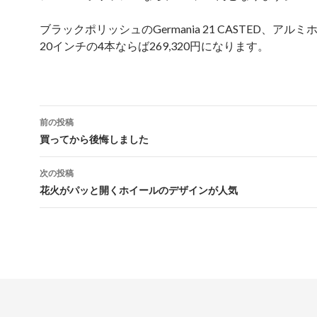
ブラックポリッシュのGermania 21 CASTED、アル
20インチの4本ならば269,320円になります。
投
前の投稿
稿
買ってから後悔しました
ナ
次の投稿
ビ
花火がパッと開くホイールのデザインが人気
ゲ
ー
シ
ョ
ン