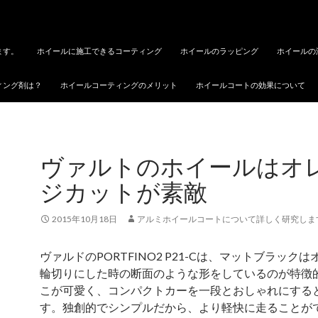
ます。
ホイールに施工できるコーティング
ホイールのラッピング
ホイールの
ィング剤は？
ホイールコーティングのメリット
ホイールコートの効果について
ヴァルトのホイールはオ
ジカットが素敵
2015年10月18日
アルミホイールコートについて詳しく研究しま
ヴァルドのPORTFINO2 P21-Cは、マットブラック
輪切りにした時の断面のような形をしているのが特徴
こが可愛く、コンパクトカーを一段とおしゃれにする
す。独創的でシンプルだから、より軽快に走ることが