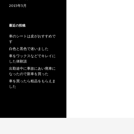
2015年5月
最近の投稿
車のシートは皮がおすすめで
す
白色と黒色で迷いました
車をワックスなどでキレイに
した体験談
出勤途中に事故にあい廃車に
なったので新車を買った
車を買ったら粗品をもらえま
した